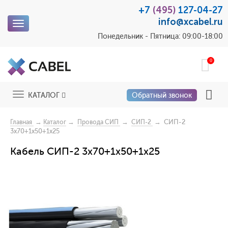
+7
(495)
127-04-27
info@xcabel.ru
Toggle
navigation
Понедельник - Пятница: 09:00-18:00
0
Toggle
КАТАЛОГ
Обратный звонок
navigation
→
→
→
→ СИП-2
Главная
Каталог
Провода СИП
СИП-2
3x70+1x50+1x25
Кабель СИП-2 3x70+1x50+1x25