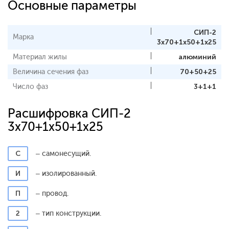
Основные параметры
СИП-2
Марка
3x70+1x50+1x25
Материал жилы
алюминий
Величина сечения фаз
70+50+25
Число фаз
3+1+1
Расшифровка СИП-2
3x70+1x50+1x25
С
– самонесущий.
И
– изолированный.
П
– провод.
2
– тип конструкции.