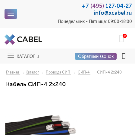
+7
(495)
127-04-27
info@xcabel.ru
Toggle
navigation
Понедельник - Пятница: 09:00-18:00
0
Toggle
КАТАЛОГ
Обратный звонок
navigation
→
→
→
→ СИП-4 2x240
Главная
Каталог
Провода СИП
СИП-4
Кабель СИП-4 2x240