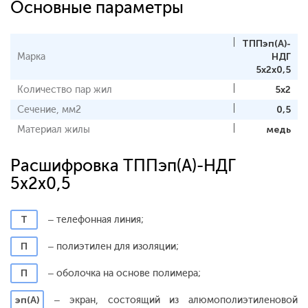
Основные параметры
ТППэп(A)-
Марка
НДГ
5x2x0,5
Количество пар жил
5x2
Сечение, мм2
0,5
Материал жилы
медь
Расшифровка ТППэп(A)-НДГ
5x2x0,5
Т
– телефонная линия;
П
– полиэтилен для изоляции;
П
– оболочка на основе полимера;
эп(А)
– экран, состоящий из алюмополиэтиленовой