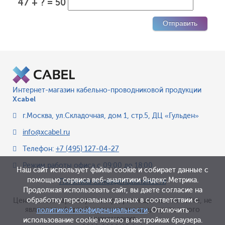
47 + ? = 50
Интернет-магазин кабельно-проводниковой продукции
Xcabel
г.Москва
,
ул.Складочная, дом 1, стр.5, ДЦ «Гульден»
info@xcabel.ru
Телефон:
+7 (495) 127-04-27
Режим работы офиса
с 09:00 до 18:00
Наш сайт использует файлы cookie и собирает данные с
помощью сервиса веб-аналитики Яндекс.Метрика.
Политика конфиденциальности
Продолжая использовать сайт, вы даете согласие на
обработку персональных данных в соответствии с
Цена и иные параметры товара, размещенные на сайте, не
являются офертой, а служат для предварительного
политикой конфиденциальности
. Отключить
ознакомления.
использование cookie можно в настройках браузера.