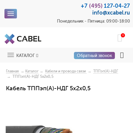
+7
(495)
127-04-27
info@xcabel.ru
Toggle
navigation
Понедельник - Пятница: 09:00-18:00
0
Toggle
КАТАЛОГ
Обратный звонок
navigation
→
→
→
Главная
Каталог
Кабели и провода связи
ТППэп(A)-НДГ
→ ТППэп(A)-НДГ 5x2x0,5
Кабель ТППэп(A)-НДГ 5x2x0,5