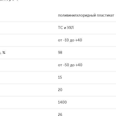
поливинилхлоридный пластикат
ТС и УХЛ
от -10 до +40
, %
98
от -50 до +40
15
20
1400
26