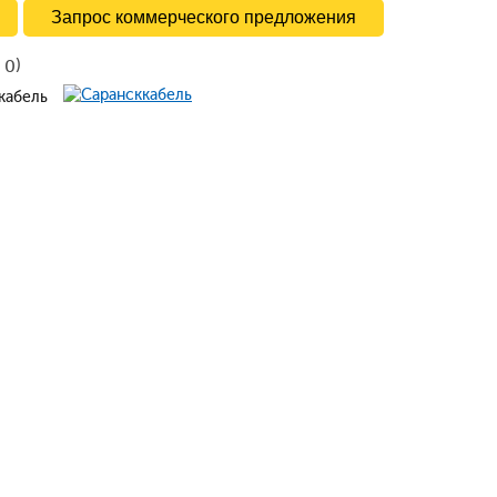
Запрос коммерческого предложения
в
)
0
ккабель