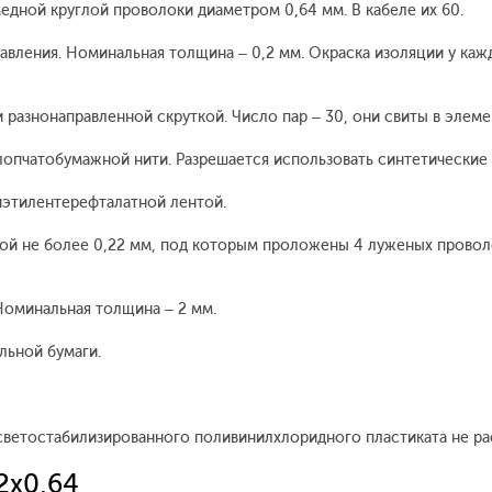
дной круглой проволоки диаметром 0,64 мм. В кабеле их 60.
авления. Номинальная толщина – 0,2 мм. Окраска изоляции у ка
разнонаправленной скруткой. Число пар – 30, они свиты в элеме
опчатобумажной нити. Разрешается использовать синтетические 
иэтилентерефталатной лентой.
й не более 0,22 мм, под которым проложены 4 луженых проволок
Номинальная толщина – 2 мм.
льной бумаги.
 светостабилизированного поливинилхлоридного пластиката не р
2х0,64