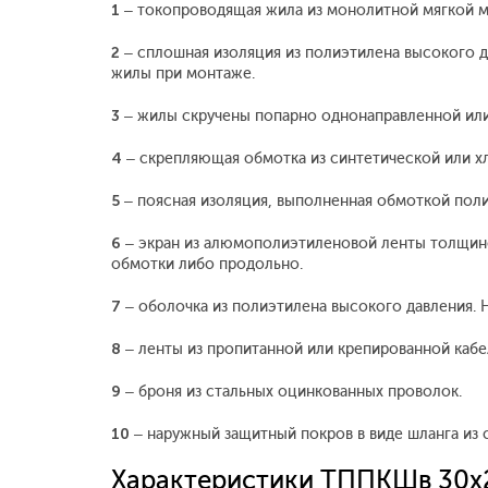
1
– токопроводящая жила из монолитной мягкой ме
2
– сплошная изоляция из полиэтилена высокого д
жилы при монтаже.
3
– жилы скручены попарно однонаправленной или 
4
– скрепляющая обмотка из синтетической или хл
5
– поясная изоляция, выполненная обмоткой пол
6
– экран из алюмополиэтиленовой ленты толщино
обмотки либо продольно.
7
– оболочка из полиэтилена высокого давления. 
8
– ленты из пропитанной или крепированной кабе
9
– броня из стальных оцинкованных проволок.
10
– наружный защитный покров в виде шланга из
Характеристики ТППКШв 30х