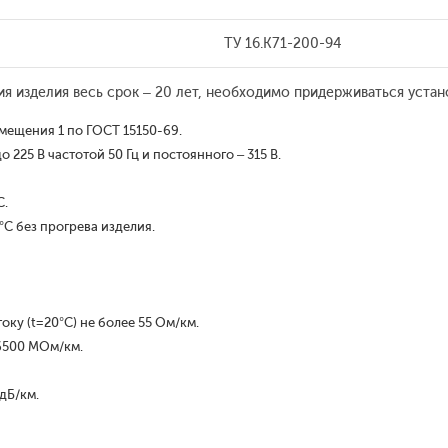
ТУ 16.К71-200-94
 изделия весь срок – 20 лет, необходимо придерживаться устан
мещения 1 по ГОСТ 15150-69.
225 В частотой 50 Гц и постоянного – 315 В.
С.
С без прогрева изделия.
ку (t=20°С) не более 55 Ом/км.
6500 МОм/км.
 дБ/км.