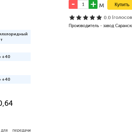
м
(голосо
0.0
Производитель - завод Саранс
илхлоридный
ат
о +40
о +40
0,64
для передачи