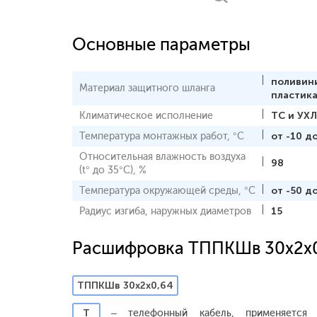
Основные параметры
поливин
Материал защитного шланга
пластик
Климатическое исполнение
ТС и УХЛ
Температура монтажных работ, °С
от -10 д
Относительная влажность воздуха
98
(t° до 35°С), %
Температура окружающей среды, °С
от -50 д
Радиус изгиба, наружных диаметров
15
Расшифровка ТППКШв 30х2х
ТППКШв 30х2х0,64
Т
– телефонный кабель, применяется 