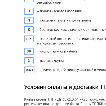
сигналов связи.
П
– полиэтиленовая изоляция.
П
– оболочка также из полиэтилена.
К
–
броня из круглых стальных оцинкованных
Шв
– защитный шланг из поливинилхлорида, 
методом выпрессовки.
30
– число пар жил в кабеле.
2
– парная скрутка.
0,64
– диаметр одной жилы, указанный в милл
Условия оплаты и доставки 
Купить кабель ТППКШв 30х2х0,64 могут юридическ
реквизитам или в отделении банка. В цену ТППКШ