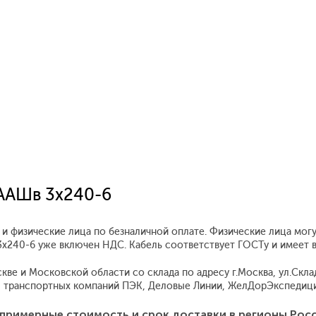
ЦААШв 3х240-6
и физические лица по безналичной оплате. Физические лица могу
 3х240-6 уже включен НДС. Кабель соответствует ГОСТу и имеет
е и Московской области со склада по адресу г.Москва, ул.Складо
 транспортных компаний ПЭК, Деловые Линии, ЖелДорЭкспедиция
примерные стоимость и срок доставки в регионы Рос