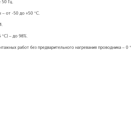
50 Гц.
 от -50 до +50 °C.
4.
°C) – до 98%.
жных работ без предварительного нагревания проводника – 0 °