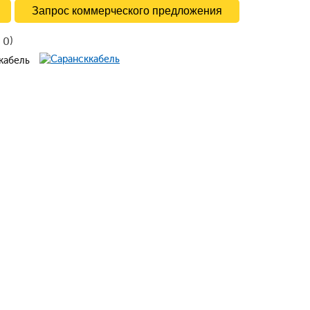
Запрос коммерческого предложения
в
)
0
ккабель