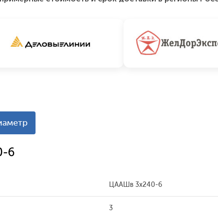
иаметр
0-6
ЦААШв 3х240-6
3