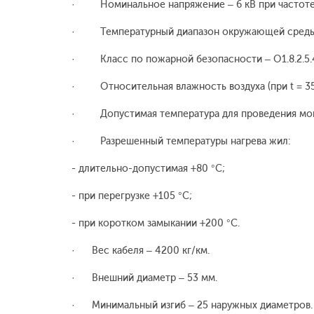
· Номинальное напряжение – 6 кВ при частоте 
· Температурный диапазон окружающей среды –
· Класс по пожарной безопасности – О1.8.2.5.
· Относительная влажность воздуха (при t = 35 
· Допустимая температура для проведения монта
· Разрешенный температуры нагрева жил:
- длительно-допустимая +80 °C;
- при перегрузке +105 °C;
- при коротком замыкании +200 °C.
· Вес кабеля – 4200 кг/км.
· Внешний диаметр – 53 мм.
· Минимальный изгиб – 25 наружных диаметров.