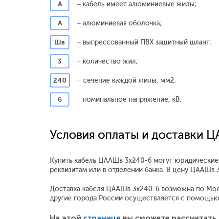
А
– кабель имеет алюминиевые жилы;
А
– алюминиевая оболочка;
Шв
– выпрессованный ПВХ защитный шланг;
3
– количество жил;
240
– сечение каждой жилы, мм2;
6
– номинальное напряжение, кВ.
Условия оплаты и доставки 
Купить кабель ЦААШв 3х240-6 могут юридические 
реквизитам или в отделении банка. В цену ЦААШв
Доставка кабеля ЦААШв 3х240-6 возможна по Москв
другие города России осуществляется с помощью
На этой
странице
вы сможете рассчитать 