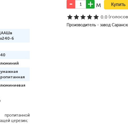
м
(голосо
0.0
Производитель - завод Саранс
ЦААШв
3х240-6
240
алюминий
бумажная
пропитанная
алюминиевая
6
 пропитанной
ащей церезин;