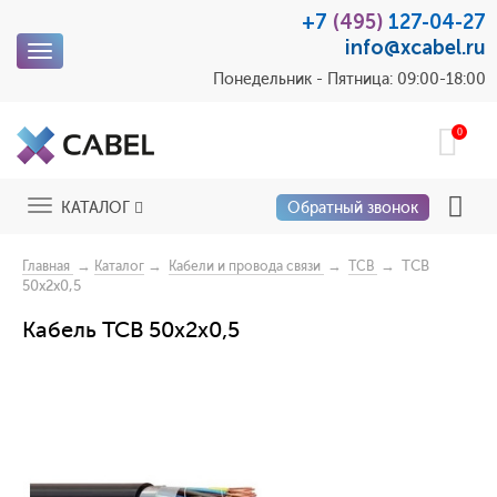
+7
(495)
127-04-27
info@xcabel.ru
Toggle
navigation
Понедельник - Пятница: 09:00-18:00
0
Toggle
КАТАЛОГ
Обратный звонок
navigation
→
→
→
→ ТСВ
Главная
Каталог
Кабели и провода связи
ТСВ
50x2x0,5
Кабель ТСВ 50x2x0,5