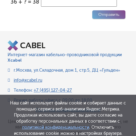
36 + ? = 38
Интернет-магазин кабельно-проводниковой продукции
Xcabel
г.Москва
,
ул.Складочная, дом 1, стр.5, ДЦ «Гульден»
info@xcabel.ru
Телефон:
+7 (495) 127-04-27
Режим работы офиса
с 09:00 до 18:00
Наш сайт использует файлы cookie и собирает данные с
помощью сервиса веб-аналитики Яндекс.Метрика.
Политика конфиденциальности
Продолжая использовать сайт, вы даете согласие на
обработку персональных данных в соответствии с
Цена и иные параметры товара, размещенные на сайте, не
являются офертой, а служат для предварительного
политикой конфиденциальности
. Отключить
ознакомления.
использование cookie можно в настройках браузера.