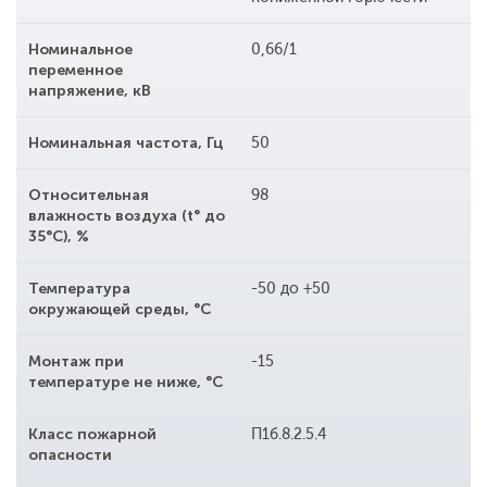
Номинальное
0,66/1
переменное
напряжение, кВ
Номинальная частота, Гц
50
Относительная
98
влажность воздуха (t° до
35°С), %
Температура
-50 до +50
окружающей среды, °С
Монтаж при
-15
температуре не ниже, °С
Класс пожарной
П1б.8.2.5.4
опасности