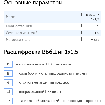
Основные параметры
ВБбШнг
Марка
1x1,5
Количество жил
1
Сечение жилы, мм2
1,5
Материал жилы
медь
Расшифровка ВБбШнг 1x1,5
В
– изоляция жил из ПВХ пластиката;
Б
– слой брони и стальных оцинкованных лент;
б
– отсутствует защитная подушка;
Ш
– выпресованный ПВХ шланг;
нг
– индекс, обозначающий пониженную горючесть