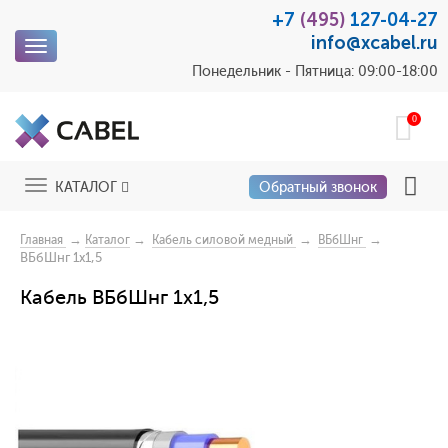
+7
(495)
127-04-27
info@xcabel.ru
Toggle
navigation
Понедельник - Пятница: 09:00-18:00
0
Toggle
КАТАЛОГ
Обратный звонок
navigation
→
→
→
→
Главная
Каталог
Кабель силовой медный
ВБбШнг
ВБбШнг 1x1,5
Кабель ВБбШнг 1x1,5