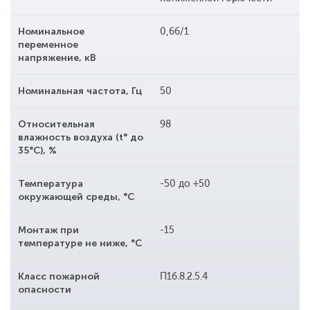
Номинальное
0,66/1
переменное
напряжение, кВ
Номинальная частота, Гц
50
Относительная
98
влажность воздуха (t° до
35°С), %
Температура
-50 до +50
окружающей среды, °С
Монтаж при
-15
температуре не ниже, °С
Класс пожарной
П1б.8.2.5.4
опасности