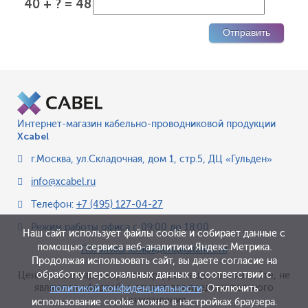
40 + ? = 48
Интернет-магазин кабельно-проводниковой продукции
Xcabel
г.Москва
,
ул.Складочная, дом 1, стр.5, ДЦ «Гульден»
info@xcabel.ru
Телефон:
+7 (495) 127-04-27
Режим работы офиса
с 09:00 до 18:00
Наш сайт использует файлы cookie и собирает данные с
помощью сервиса веб-аналитики Яндекс.Метрика.
Политика конфиденциальности
Продолжая использовать сайт, вы даете согласие на
обработку персональных данных в соответствии с
Цена и иные параметры товара, размещенные на сайте, не
являются офертой, а служат для предварительного
политикой конфиденциальности
. Отключить
ознакомления.
использование cookie можно в настройках браузера.