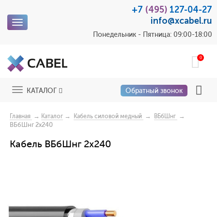
+7
(495)
127-04-27
info@xcabel.ru
Toggle
navigation
Понедельник - Пятница: 09:00-18:00
0
Toggle
КАТАЛОГ
Обратный звонок
navigation
→
→
→
→
Главная
Каталог
Кабель силовой медный
ВБбШнг
ВБбШнг 2x240
Кабель ВБбШнг 2x240