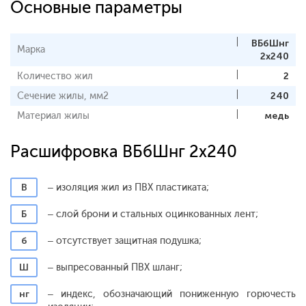
Основные параметры
ВБбШнг
Марка
2x240
Количество жил
2
Сечение жилы, мм2
240
Материал жилы
медь
Расшифровка ВБбШнг 2x240
В
– изоляция жил из ПВХ пластиката;
Б
– слой брони и стальных оцинкованных лент;
б
– отсутствует защитная подушка;
Ш
– выпресованный ПВХ шланг;
нг
– индекс, обозначающий пониженную горючесть