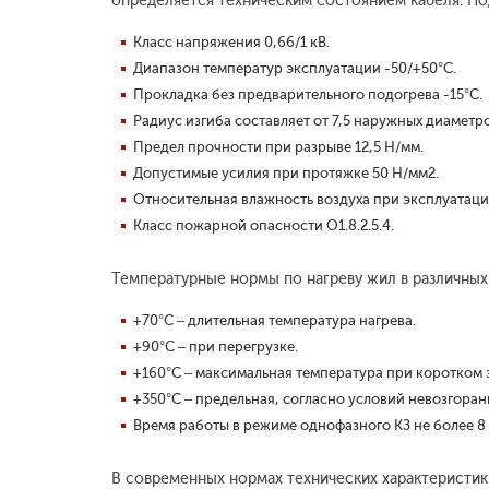
определяется техническим состоянием кабеля. По
Класс напряжения 0,66/1 кВ.
Диапазон температур эксплуатации -50/+50°С.
Прокладка без предварительного подогрева -15°С.
Радиус изгиба составляет от 7,5 наружных диаметро
Предел прочности при разрыве 12,5 Н/мм.
Допустимые усилия при протяжке 50 Н/мм2.
Относительная влажность воздуха при эксплуатаци
Класс пожарной опасности O1.8.2.5.4.
Температурные нормы по нагреву жил в различных
+70°С – длительная температура нагрева.
+90°С – при перегрузке.
+160°С – максимальная температура при коротком 
+350°С – предельная, согласно условий невозгорани
Время работы в режиме однофазного КЗ не более 8 
В современных нормах технических характеристик