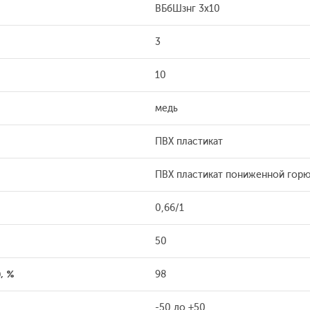
ВБбШзнг 3x10
3
10
медь
ПВХ пластикат
ПВХ пластикат пониженной гор
0,66/1
50
, %
98
-50 до +50