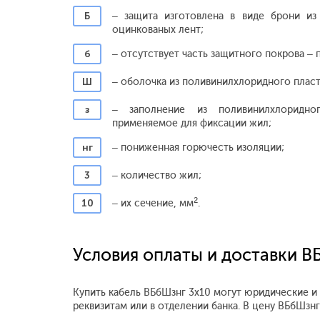
Б
– защита изготовлена в виде брони из
оцинкованых лент;
б
– отсутствует часть защитного покрова – 
Ш
– оболочка из поливинилхлоридного пласт
з
– заполнение из поливинилхлоридног
применяемое для фиксации жил;
нг
– пониженная горючесть изоляции;
3
– количество жил;
2
10
– их сечение, мм
.
Условия оплаты и доставки В
Купить кабель ВБбШзнг 3x10 могут юридические и
реквизитам или в отделении банка. В цену ВБбШз