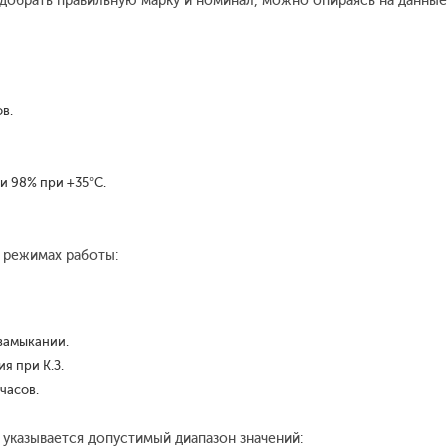
добрать правильную марку и номинал, можно опираясь на данные
в.
и 98% при +35°С.
 режимах работы:
замыкании.
я при К.З.
часов.
 указывается допустимый диапазон значений: