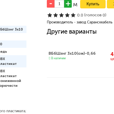
м
(голосов
)
0.0
0
Производитель - завод Сарансккабель
ВБбШзнг 3x10
Другие варианты
10
медь
ВБбШзнг 3х10(ож)-0,66
4
В наличии
ц
ПВХ
пластикат
ПВХ
пластикат
пониженной
горючести
го пластиката;