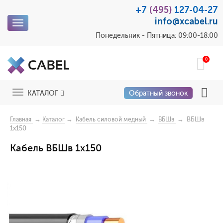
+7
(495)
127-04-27
info@xcabel.ru
Toggle
navigation
Понедельник - Пятница: 09:00-18:00
0
Toggle
КАТАЛОГ
Обратный звонок
navigation
→
→
→
→ ВБШв
Главная
Каталог
Кабель силовой медный
ВБШв
1х150
Кабель ВБШв 1х150