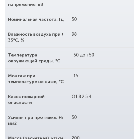
напряжение, кВ
Номинальная частота, Гц
50
Влажность воздуха при t
98
35°С, %
Температура
-50 до +50
окружающей среды, °С
Монтаж при
-15
температуре не ниже, °С
Класс пожарной
O1.8.2.5.4
опасности
Усилия при протяжке, Н/
50
мм2
Масса (расчетная), кг/км
200