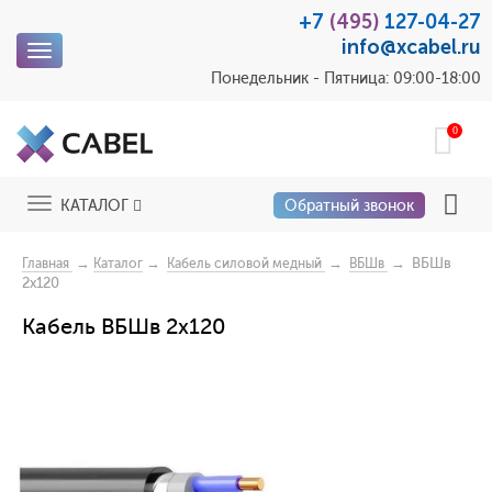
+7
(495)
127-04-27
info@xcabel.ru
Toggle
navigation
Понедельник - Пятница: 09:00-18:00
0
Toggle
КАТАЛОГ
Обратный звонок
navigation
→
→
→
→ ВБШв
Главная
Каталог
Кабель силовой медный
ВБШв
2х120
Кабель ВБШв 2х120