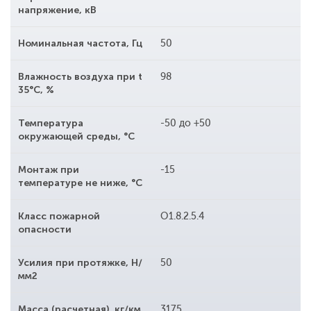
напряжение, кВ
Номинальная частота, Гц
50
Влажность воздуха при t
98
35°С, %
Температура
-50 до +50
окружающей среды, °С
Монтаж при
-15
температуре не ниже, °С
Класс пожарной
O1.8.2.5.4
опасности
Усилия при протяжке, Н/
50
мм2
Масса (расчетная), кг/км
3175