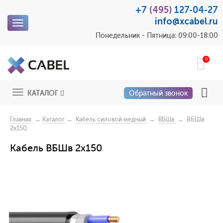
+7
(495)
127-04-27
info@xcabel.ru
Toggle
navigation
Понедельник - Пятница: 09:00-18:00
0
Toggle
КАТАЛОГ
Обратный звонок
navigation
→
→
→
→ ВБШв
Главная
Каталог
Кабель силовой медный
ВБШв
2х150
Кабель ВБШв 2х150