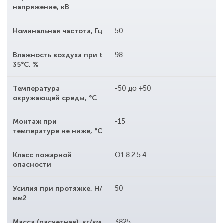
напряжение, кВ
Номинальная частота, Гц
50
Влажность воздуха при t
98
35°С, %
Температура
-50 до +50
окружающей среды, °С
Монтаж при
-15
температуре не ниже, °С
Класс пожарной
O1.8.2.5.4
опасности
Усилия при протяжке, Н/
50
мм2
Масса (расчетная), кг/км
3825