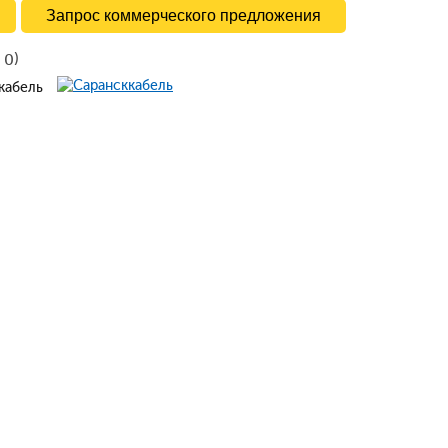
Запрос коммерческого предложения
в
)
0
ккабель