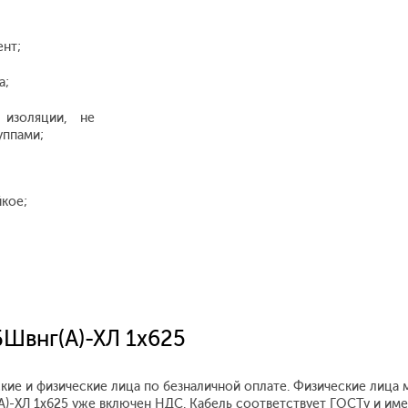
ент;
а;
 изоляции, не
уппами;
кое;
БШвнг(А)-ХЛ 1x625
кие и физические лица по безналичной оплате. Физические лица 
(А)-ХЛ 1x625 уже включен НДС. Кабель соответствует ГОСТу и им