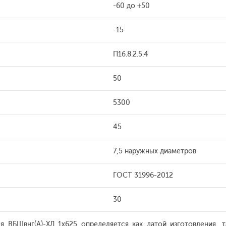
-60 до +50
-15
П1б.8.2.5.4
50
5300
45
7,5 наружных диаметров
ГОСТ 31996-2012
30
 ВБШвнг(А)-ХЛ 1x625 определяется как датой изготовления, 