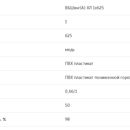
ВБШвнг(А)-ХЛ 1x625
1
625
медь
ПВХ пластикат
ПВХ пластикат пониженной гор
0,66/1
50
, %
98