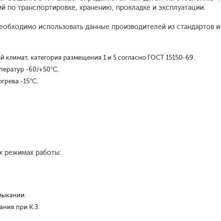
ий по транспортировке, хранению, прокладке и эксплуатации.
еобходимо использовать данные производителей из стандартов и 
 климат, категория размещения 1 и 5 согласно ГОСТ 15150-69.
ператур -60/+50°С.
грева -15°С.
х режимах работы:
мыкании.
ания при К.З.