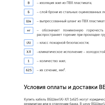
В
– изоляция жил из ПВХ пластиката;
Б
– слой брони из стальных оцинкованных л
Шв
– выпрессованный шланг из ПВХ пластикат
нг
– обозначает пониженную горючесть
распространяет горение при прокладке гр
(А)
– класс пожарной безопасности;
ХЛ
–
климатическое исполнение – холодостой
1
– количество жил;
2
625
– их сечение, мм
.
Условия оплаты и доставки В
Купить кабель ВБШвнг(А)-ХЛ 1x625 могут юридичес
реквизитам или в отделении банка. В цену ВБШвнг