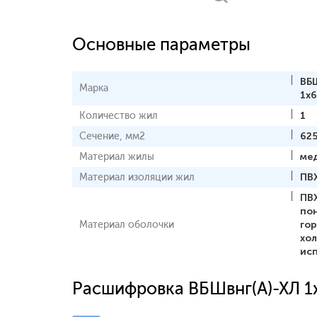
Основные параметры
ВБ
Марка
1x6
Количество жил
1
Сечение, мм2
62
Материал жилы
ме
Материал изоляции жил
ПВ
ПВ
по
Материал оболочки
го
хо
ис
Расшифровка ВБШвнг(А)-ХЛ 1