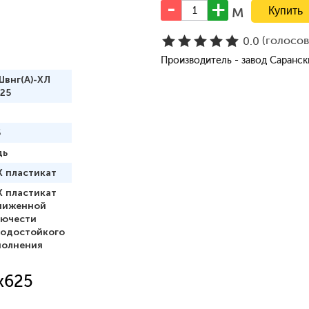
м
(голосо
0.0
Производитель - завод Саранс
Швнг(А)-ХЛ
25
5
дь
Х пластикат
Х пластикат
ниженной
рючести
лодостойкого
полнения
x625