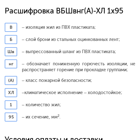
Расшифровка ВБШвнг(А)-ХЛ 1х95
В
– изоляция жил из ПВХ пластиката;
Б
– слой брони из стальных оцинкованных лент;
Шв
– выпрессованный шланг из ПВХ пластиката;
нг
– обозначает пониженную горючесть изоляции, не
распространяет горение при прокладке группами;
(А)
– класс пожарной безопасности;
ХЛ
–
климатическое исполнение – холодостойкое;
1
– количество жил;
2
95
– их сечение, мм
.
Условия оплаты и доставки