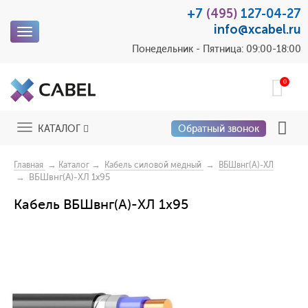
+7
(495)
127-04-27
info@xcabel.ru
Toggle
navigation
Понедельник - Пятница: 09:00-18:00
0
Toggle
КАТАЛОГ
Обратный звонок
navigation
→
→
→
Главная
Каталог
Кабель силовой медный
ВБШвнг(А)-ХЛ
→ ВБШвнг(А)-ХЛ 1х95
Кабель ВБШвнг(А)-ХЛ 1х95