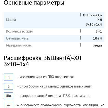
Основные параметры
ВБШвнг(А)-
Марка
ХЛ
3x10+1x4
Количество жил
3+1
Сечение, мм2
10+4
Материал жилы
медь
Расшифровка ВБШвнг(А)-ХЛ
3x10+1x4
В
– изоляция жил из ПВХ пластиката;
Б
– слой брони из стальных оцинкованных лент;
Шв
– выпрессованный шланг из ПВХ пластиката;
нг
– обозначает пониженную горючесть изоляции, не