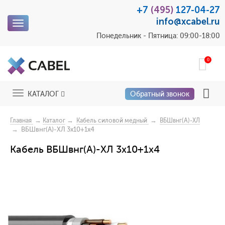
+7
(495)
127-04-27
info@xcabel.ru
Toggle
navigation
Понедельник - Пятница: 09:00-18:00
0
Toggle
КАТАЛОГ
Обратный звонок
navigation
→
→
→
Главная
Каталог
Кабель силовой медный
ВБШвнг(А)-ХЛ
→ ВБШвнг(А)-ХЛ 3x10+1x4
Кабель ВБШвнг(А)-ХЛ 3x10+1x4