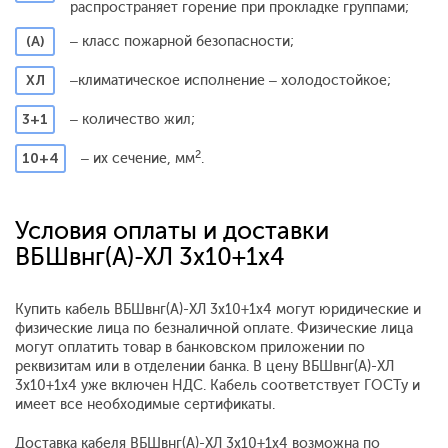
распространяет горение при прокладке группами;
(А)
– класс пожарной безопасности;
ХЛ
–
климатическое исполнение – холодостойкое;
3+1
– количество жил;
2
10+4
– их сечение, мм
.
Условия оплаты и доставки
ВБШвнг(А)-ХЛ 3x10+1x4
Купить кабель ВБШвнг(А)-ХЛ 3x10+1x4 могут юридические и
физические лица по безналичной оплате. Физические лица
могут оплатить товар в банковском приложении по
реквизитам или в отделении банка. В цену ВБШвнг(А)-ХЛ
3x10+1x4 уже включен НДС. Кабель соответствует ГОСТу и
имеет все необходимые сертификаты.
Доставка кабеля ВБШвнг(А)-ХЛ 3x10+1x4 возможна по