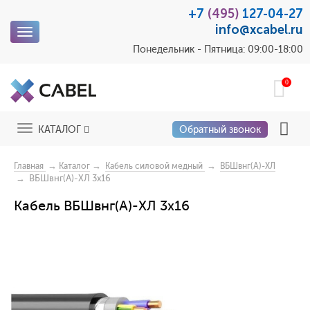
+7
(495)
127-04-27
info@xcabel.ru
Toggle
navigation
Понедельник - Пятница: 09:00-18:00
0
Toggle
КАТАЛОГ
Обратный звонок
navigation
→
→
→
Главная
Каталог
Кабель силовой медный
ВБШвнг(А)-ХЛ
→ ВБШвнг(А)-ХЛ 3х16
Кабель ВБШвнг(А)-ХЛ 3х16