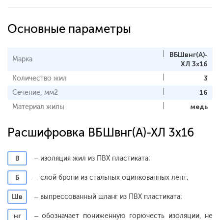
Основные параметры
ВБШвнг(А)-
Марка
ХЛ 3х16
Количество жил
3
Сечение, мм2
16
Материал жилы
медь
Расшифровка ВБШвнг(А)-ХЛ 3х16
В
– изоляция жил из ПВХ пластиката;
Б
– слой брони из стальных оцинкованных лент;
Шв
– выпрессованный шланг из ПВХ пластиката;
нг
– обозначает пониженную горючесть изоляции, не