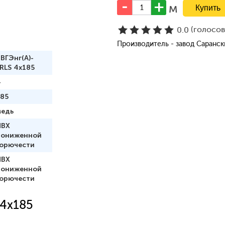
м
(голосо
0.0
Производитель - завод Саранс
ВГЭнг(А)-
RLS 4x185
4
185
медь
ПВХ
пониженной
горючести
ПВХ
пониженной
горючести
 4x185