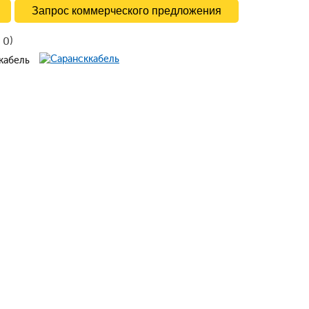
Запрос коммерческого предложения
в
)
0
ккабель