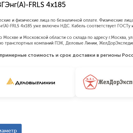
ГЭнг(А)-FRLS 4x185
еские и физические лица по безналичной оплате. Физические лиц
Энг(А)-FRLS 4x185 уже включен НДС. Кабель соответствует ГОСТу
 Москве и Московской области со склада по адресу г.Москва, ул.
ью транспортных компаний ПЭК, Деловые Линии, ЖелДорЭкспедиц
примерные стоимость и срок доставки в регионы Рос
иаметр