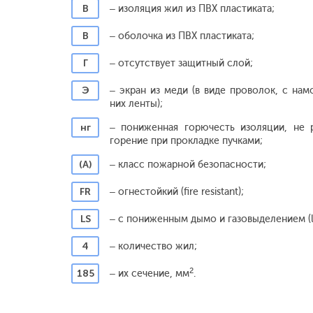
В
– изоляция жил из ПВХ пластиката;
В
– оболочка из ПВХ пластиката;
Г
– отсутствует защитный слой;
Э
– экран из меди (в виде проволок, с нам
них ленты);
нг
– пониженная горючесть изоляции, не 
горение при прокладке пучками;
(А)
– класс пожарной безопасности;
FR
– огнестойкий (fire resistant);
LS
– с пониженным дымо и газовыделением (
4
– количество жил;
2
185
– их сечение, мм
.