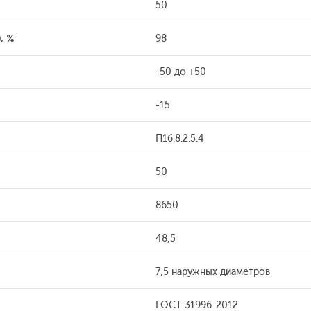
50
, %
98
-50 до +50
-15
П1б.8.2.5.4
50
8650
48,5
7,5 наружных диаметров
ГОСТ 31996-2012