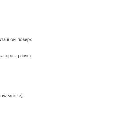
отанной поверх
распространяет
low smoke);