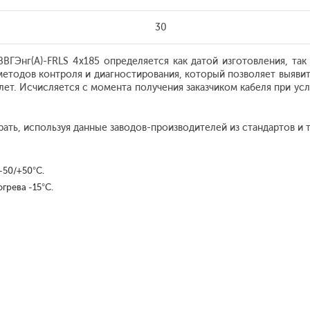
30
ВГЭнг(А)-FRLS 4x185 определяется как датой изготовления, так
тодов контроля и диагностирования, который позволяет выявить
лет. Исчисляется с момента получения заказчиком кабеля при ус
ть, используя данные заводов-производителей из стандартов и т
-50/+50°С.
грева -15°С.