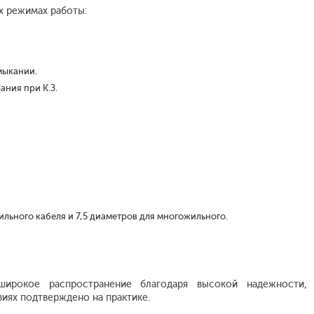
х режимах работы:
мыкании.
ания при К.З.
льного кабеля и 7,5 диаметров для многожильного.
широкое распространение благодаря высокой надежности,
виях подтверждено на практике.