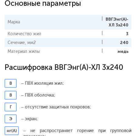
Основные параметры
ВВГЭнг(А)-
Марка
ХЛ 3x240
Количество жил
3
Сечение, мм2
240
Материал жилы
медь
Расшифровка ВВГЭнг(А)-ХЛ 3x240
В
– ПВХ изоляция жил;
В
– ПВХ оболочка;
Г
– отсутствие защитных покровов;
Э
– экран;
нг(А)
– не распространяет горение при групповой