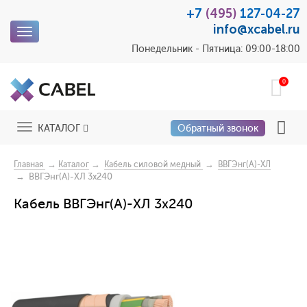
+7
(495)
127-04-27
info@xcabel.ru
Toggle
navigation
Понедельник - Пятница: 09:00-18:00
0
Toggle
КАТАЛОГ
Обратный звонок
navigation
→
→
→
Главная
Каталог
Кабель силовой медный
ВВГЭнг(А)-ХЛ
→ ВВГЭнг(А)-ХЛ 3x240
Кабель ВВГЭнг(А)-ХЛ 3x240