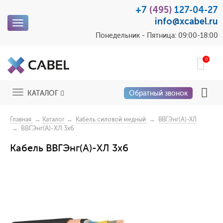
+7
(495)
127-04-27
info@xcabel.ru
Toggle
navigation
Понедельник - Пятница: 09:00-18:00
0
Toggle
КАТАЛОГ
Обратный звонок
navigation
→
→
→
Главная
Каталог
Кабель силовой медный
ВВГЭнг(А)-ХЛ
→ ВВГЭнг(А)-ХЛ 3x6
Кабель ВВГЭнг(А)-ХЛ 3x6