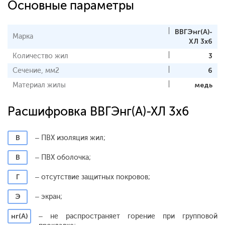
Основные параметры
ВВГЭнг(А)-
Марка
ХЛ 3x6
Количество жил
3
Сечение, мм2
6
Материал жилы
медь
Расшифровка ВВГЭнг(А)-ХЛ 3x6
В
– ПВХ изоляция жил;
В
– ПВХ оболочка;
Г
– отсутствие защитных покровов;
Э
– экран;
нг(А)
– не распространяет горение при групповой