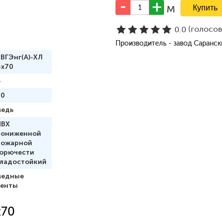
м
(голосо
0.0
Производитель - завод Саранс
ВГЭнг(А)-ХЛ
4x70
4
70
медь
ПВХ
пониженной
пожарной
горючести
хладостойкий
медные
ленты
x70