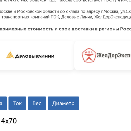
(А)-ХЛ 4x70 уже включен НДС. Кабель соответствует ГОСТу и име
скве и Московской области со склада по адресу г.Москва, ул.Скла
 транспортных компаний ПЭК, Деловые Линии, ЖелДорЭкспедиция
примерные стоимость и срок доставки в регионы Рос
а
Ток
Вес
Диаметр
 4x70