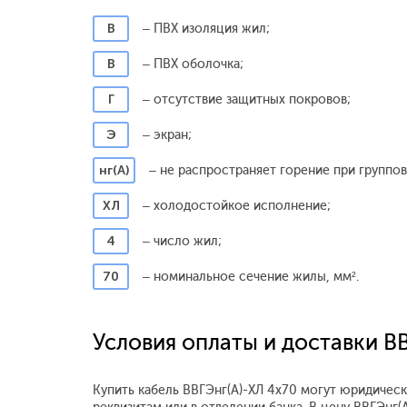
В
– ПВХ изоляция жил;
В
– ПВХ оболочка;
Г
– отсутствие защитных покровов;
Э
– экран;
нг(А)
– не распространяет горение при группо
ХЛ
– холодостойкое исполнение;
4
– число жил;
70
– номинальное сечение жилы, мм².
Условия оплаты и доставки В
Купить кабель ВВГЭнг(А)-ХЛ 4x70 могут юридическ