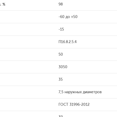
, %
98
-60 до +50
-15
П1б.8.2.5.4
50
3050
35
7,5 наружных диаметров
ГОСТ 31996-2012