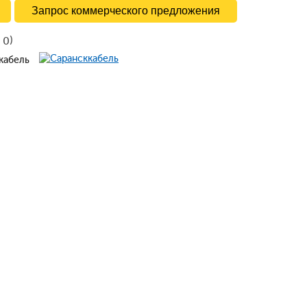
Запрос коммерческого предложения
в
)
0
ккабель