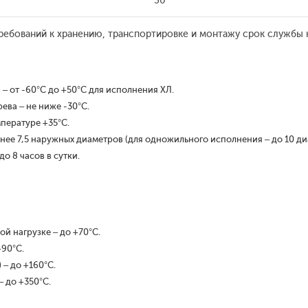
30
ебований к хранению, транспортировке и монтажу срок службы к
 от -60°С до +50°С для исполнения ХЛ.
ева – не ниже -30°С.
пературе +35°С.
нее 7,5 наружных диаметров (для одножильного исполнения – до 10 ди
о 8 часов в сутки.
й нагрузке – до +70°С.
+90°С.
 – до +160°С.
 до +350°С.