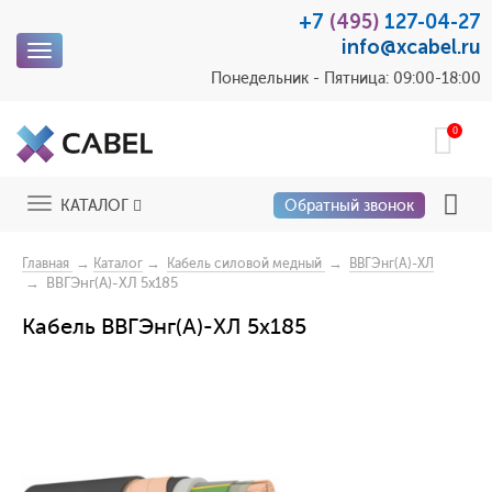
+7
(495)
127-04-27
info@xcabel.ru
Toggle
navigation
Понедельник - Пятница: 09:00-18:00
0
Toggle
КАТАЛОГ
Обратный звонок
navigation
→
→
→
Главная
Каталог
Кабель силовой медный
ВВГЭнг(А)-ХЛ
→ ВВГЭнг(А)-ХЛ 5x185
Кабель ВВГЭнг(А)-ХЛ 5x185