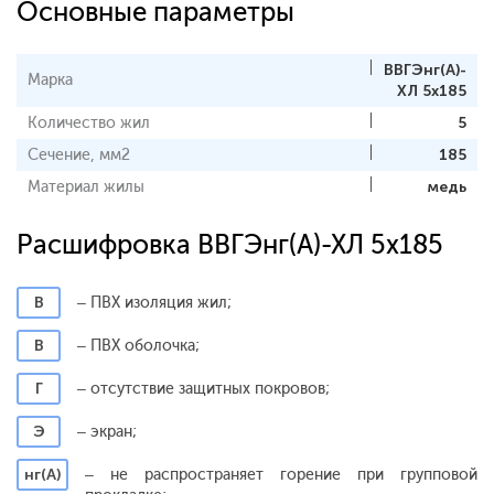
Основные параметры
ВВГЭнг(А)-
Марка
ХЛ 5x185
Количество жил
5
Сечение, мм2
185
Материал жилы
медь
Расшифровка ВВГЭнг(А)-ХЛ 5x185
В
– ПВХ изоляция жил;
В
– ПВХ оболочка;
Г
– отсутствие защитных покровов;
Э
– экран;
нг(А)
– не распространяет горение при групповой