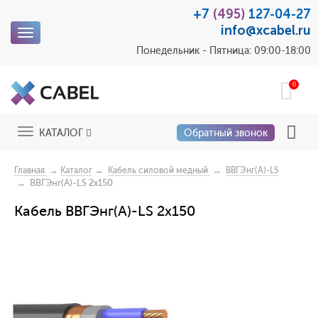
+7
(495)
127-04-27
info@xcabel.ru
Toggle
navigation
Понедельник - Пятница: 09:00-18:00
0
Toggle
КАТАЛОГ
Обратный звонок
navigation
→
→
→
Главная
Каталог
Кабель силовой медный
ВВГЭнг(A)-LS
→ ВВГЭнг(A)-LS 2x150
Кабель ВВГЭнг(A)-LS 2x150