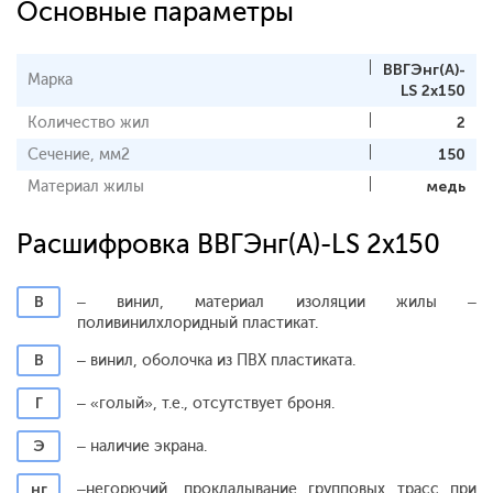
Основные параметры
ВВГЭнг(A)-
Марка
LS 2x150
Количество жил
2
Сечение, мм2
150
Материал жилы
медь
Расшифровка ВВГЭнг(A)-LS 2x150
В
– винил, материал изоляции жилы –
поливинилхлоридный пластикат.
В
– винил, оболочка из ПВХ пластиката.
Г
– «голый», т.е., отсутствует броня.
Э
– наличие экрана.
нг
–негорючий, прокладывание групповых трасс при