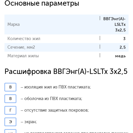
Основные параметры
ВВГЭнг(А)-
Марка
LSLTx
3x2,5
Количество жил
3
Сечение, мм2
2,5
Материал жилы
медь
Расшифровка ВВГЭнг(А)-LSLTx 3x2,5
В
– изоляция жил из ПВХ пластиката;
В
– оболочка из ПВХ пластиката;
Г
– отсутствие защитных покровов;
Э
– экран;