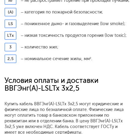
нг
– не распространяет горение при прокладке пучками;
(А)
– категория по пожарной безопасности;
LS
– пониженное дымо- и газовыделение (low smoke);
LTx
– низкая токсичность продуктов горения (low toxic);
3
– количество жил;
2,5
– номинальное сечение жилы, мм².
Условия оплаты и доставки
ВВГЭнг(А)-LSLTx 3x2,5
Купить кабель ВВГЭнг(А)-LSLTx 3x2,5 могут юридические и
физические лица по безналичной оплате. Физические лица
могут оплатить товар в банковском приложении по
реквизитам или в отделении банка. В цену ВВГЭнг(А)-LSLTx
3x2,5 уже включен НДС. Кабель соответствует ГОСТу и
имеет все необходимые сертификаты.