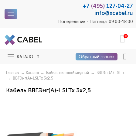
+7
(495)
127-04-27
info@xcabel.ru
Toggle
navigation
Понедельник - Пятница: 09:00-18:00
0
Toggle
КАТАЛОГ
Обратный звонок
navigation
→
→
→
Главная
Каталог
Кабель силовой медный
ВВГЭнг(А)-LSLTx
→ ВВГЭнг(А)-LSLTx 3x2,5
Кабель ВВГЭнг(А)-LSLTx 3x2,5