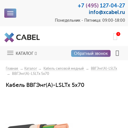
+7
(495)
127-04-27
info@xcabel.ru
Toggle
navigation
Понедельник - Пятница: 09:00-18:00
0
Toggle
КАТАЛОГ
Обратный звонок
navigation
→
→
→
Главная
Каталог
Кабель силовой медный
ВВГЭнг(А)-LSLTx
→ ВВГЭнг(А)-LSLTx 5x70
Кабель ВВГЭнг(А)-LSLTx 5x70