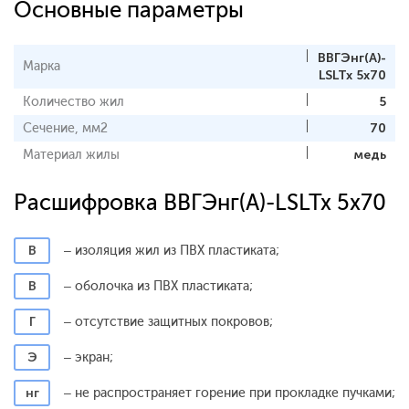
Основные параметры
ВВГЭнг(А)-
Марка
LSLTx 5x70
Количество жил
5
Сечение, мм2
70
Материал жилы
медь
Расшифровка ВВГЭнг(А)-LSLTx 5x70
В
– изоляция жил из ПВХ пластиката;
В
– оболочка из ПВХ пластиката;
Г
– отсутствие защитных покровов;
Э
– экран;
нг
– не распространяет горение при прокладке пучками;