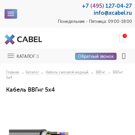
+7
(495)
127-04-27
info@xcabel.ru
Toggle
navigation
Понедельник - Пятница: 09:00-18:00
0
Toggle
КАТАЛОГ
Обратный звонок
navigation
→
→
→
→ ВВГнг
Главная
Каталог
Кабель силовой медный
ВВГнг
5х4
Кабель ВВГнг 5х4