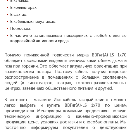
В каналах.
В коллекторах.
В шахтах.
В кабельных полуэтажах.
По мостам.
В частично затапливаемых помещениях с любой степенью
коррозийной активности среды.
Помимо пониженной горючести марка ВВГнг(А)-LS 1х70
обладает свойствами выделять минимальный объем дыма и
газа при горении. Это облегчает визуальную ориентацию при
возникновении пожара. Поэтому кабель получил широкое
распространение в помещениях с большим скоплением
людей (в кинотеатрах, театрах, торгово-развлекательных
центрах, заведениях общественного питания и других).
В интернет - магазине Икс-кабель каждый клиент сможет
легко выбрать и купить ВВГнг(А)-LS 1х70 по ценам
производителя. Менеджеры компании предоставят полную
техническую информацию о кабельно-проводниковой
продукции, цене, условиях доставки и способах оплаты. Мы
постоянно информируем покупателей о действующих