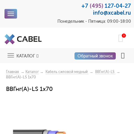
+7
(495)
127-04-27
info@xcabel.ru
Toggle
navigation
Понедельник - Пятница: 09:00-18:00
0
Toggle
КАТАЛОГ
Обратный звонок
navigation
→
→
→
→
Главная
Каталог
Кабель силовой медный
ВВГнг(А)-LS
ВВГнг(А)-LS 1х70
ВВГнг(А)-LS 1х70