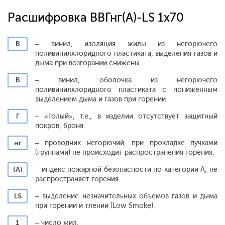
Расшифровка ВВГнг(А)-LS 1х70
В
– винил, изоляция жилы из негорючего
поливинилхлоридного пластиката, выделения газов и
дыма при возгорании снижены.
В
– винил, оболочка из негорючего
поливинилхлоридного пластиката с пониженным
выделением дыма и газов при горении.
Г
– «голый», т.е., в изделии отсутствует защитный
покров, броня.
нг
– проводник негорючий, при прокладке пучками
(группами) не происходит распространения горения.
(А)
– индекс пожарной безопасности по категории А, не
распространяет горения.
LS
– выделение незначительных объемов газов и дыма
при горении и тлении (Low Smoke).
1
– число жил.