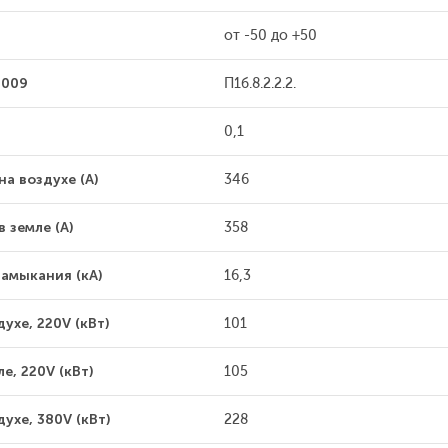
от -50 до +50
2009
П1б.8.2.2.2.
0,1
а воздухе (А)
346
 земле (А)
358
амыкания (кА)
16,3
хе, 220V (кВт)
101
, 220V (кВт)
105
ухе, 380V (кВт)
228