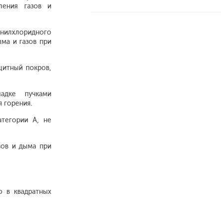
ления газов и
инилхлоридного
ма и газов при
ащитный покров,
адке пучками
 горения.
тегории А, не
зов и дыма при
о в квадратных