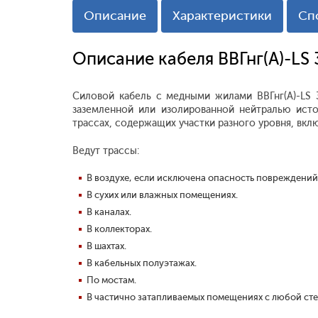
Описание
Характеристики
Сп
Описание кабеля ВВГнг(А)-LS
Силовой кабель с медными жилами ВВГнг(А)-LS 
заземленной или изолированной нейтралью исто
трассах, содержащих участки разного уровня, вкл
Ведут трассы:
В воздухе, если исключена опасность повреждений
В сухих или влажных помещениях.
В каналах.
В коллекторах.
В шахтах.
В кабельных полуэтажах.
По мостам.
В частично затапливаемых помещениях с любой ст