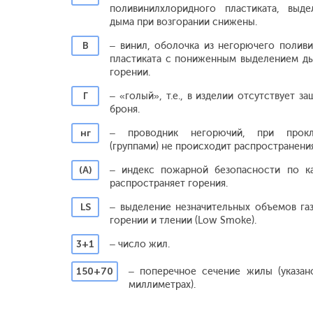
поливинилхлоридного пластиката, выде
дыма при возгорании снижены.
В
– винил, оболочка из негорючего полив
пластиката с пониженным выделением ды
горении.
Г
– «голый», т.е., в изделии отсутствует з
броня.
нг
– проводник негорючий, при прокл
(группами) не происходит распространения
(А)
– индекс пожарной безопасности по ка
распространяет горения.
LS
– выделение незначительных объемов га
горении и тлении (Low Smoke).
3+1
– число жил.
150+70
– поперечное сечение жилы (указан
миллиметрах).