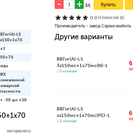
м
(голосов
)
0.0
0
Производитель - завод Сарансккабель
ВГнг(А)-LS
Другие варианты
3x150+1x70
3+1
150+70
ВВГнг(А)-LS
6
3x150мс+1x70мс(N)-1
медь
ц
В наличии
ПВХ
пониженной
пожарной
опасности
т -50 до +50
ВВГнг(А)-LS
6
50+1x70
xх150мс+1x70мс(PE)-1
ц
В наличии
негорючего