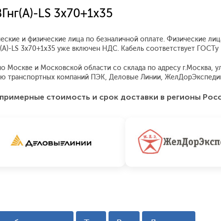
Гнг(А)-LS 3x70+1x35
ческие и физические лица по безналичной оплате. Физические ли
нг(А)-LS 3x70+1x35 уже включен НДС. Кабель соответствует ГОСТ
о Москве и Московской области со склада по адресу г.Москва, ул.
ью транспортных компаний ПЭК, Деловые Линии, ЖелДорЭкспедиц
примерные стоимость и срок доставки в регионы Рос