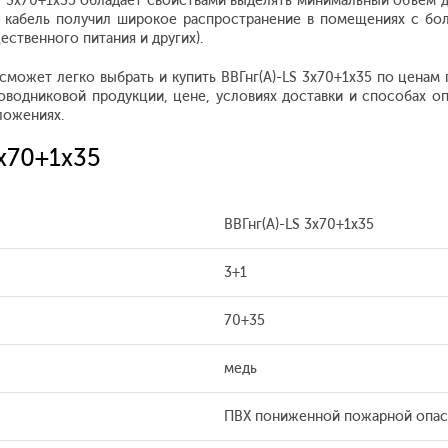
3x70+1x35 обладает свойствами выделять минимальный объем ды
 кабель получил широкое распространение в помещениях с боль
ественного питания и других).
 сможет легко выбрать и купить ВВГнг(А)-LS 3x70+1x35 по цена
водниковой продукции, цене, условиях доставки и способах о
ложениях.
3x70+1x35
ВВГнг(А)-LS 3x70+1x35
3+1
70+35
медь
ПВХ пониженной пожарной опас