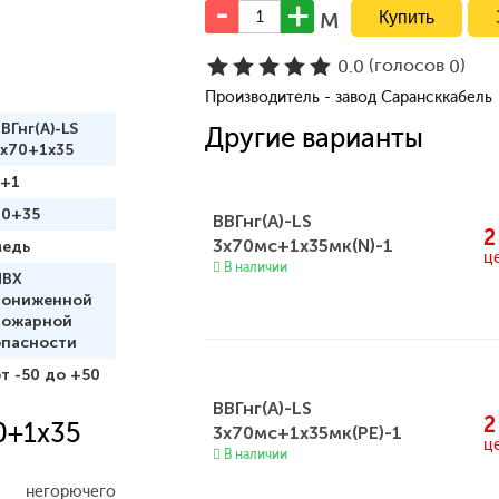
м
(голосов
)
0.0
0
Производитель - завод Сарансккабель
ВГнг(А)-LS
Другие варианты
3x70+1x35
3+1
70+35
ВВГнг(А)-LS
2
3x70мс+1x35мк(N)-1
медь
ц
В наличии
ПВХ
пониженной
пожарной
опасности
т -50 до +50
ВВГнг(А)-LS
2
0+1x35
3x70мс+1x35мк(PE)-1
ц
В наличии
негорючего