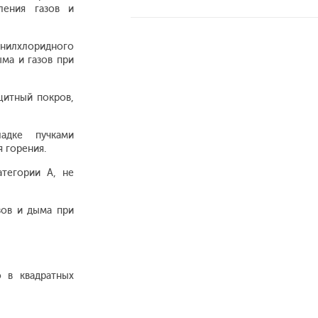
ления газов и
инилхлоридного
ма и газов при
ащитный покров,
адке пучками
 горения.
тегории А, не
зов и дыма при
 в квадратных