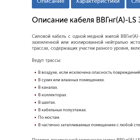
Описание
Характеристики
Сп
Описание кабеля ВВГнг(А)-LS
Силовой кабель с одной медной жилой ВВГнг(А)-
заземленной или изолированной нейтралью исто
трассах, содержащих участки разного уровня, вкл
Ведут трассы:
В воздухе, если исключена опасность повреждений
В сухих или влажных помещениях.
В каналах.
В коллекторах.
В шахтах.
В кабельных полуэтажах.
По мостам.
В частично затапливаемых помещениях с любой ст