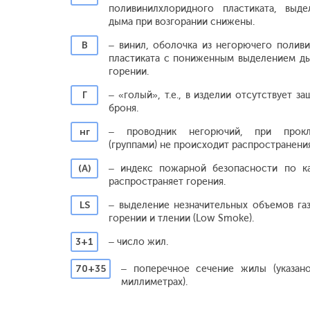
поливинилхлоридного пластиката, выде
дыма при возгорании снижены.
В
– винил, оболочка из негорючего полив
пластиката с пониженным выделением ды
горении.
Г
– «голый», т.е., в изделии отсутствует з
броня.
нг
– проводник негорючий, при прокл
(группами) не происходит распространения
(А)
– индекс пожарной безопасности по ка
распространяет горения.
LS
– выделение незначительных объемов га
горении и тлении (Low Smoke).
3+1
– число жил.
70+35
– поперечное сечение жилы (указано
миллиметрах).