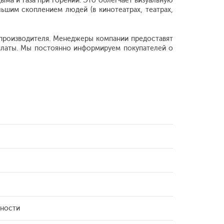
ма и газа при горении. Это облегчает визуальную
шим скоплением людей (в кинотеатрах, театрах,
м производителя. Менеджеры компании предоставят
платы. Мы постоянно информируем покупателей о
ности