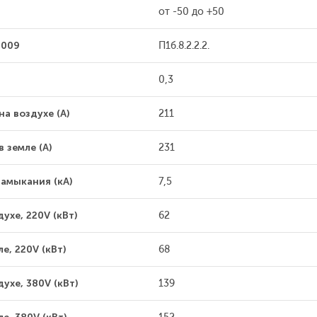
от -50 до +50
2009
П1б.8.2.2.2.
0,3
а воздухе (А)
211
 земле (А)
231
амыкания (кА)
7,5
хе, 220V (кВт)
62
, 220V (кВт)
68
ухе, 380V (кВт)
139