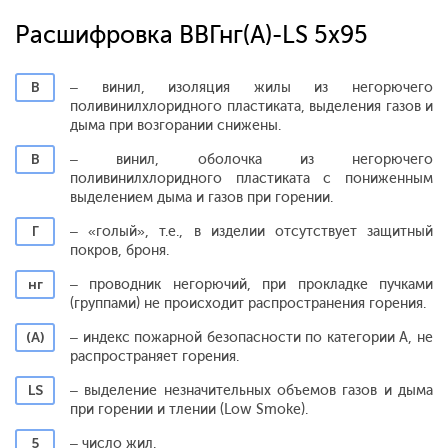
Расшифровка ВВГнг(А)-LS 5x95
В
– винил, изоляция жилы из негорючего
поливинилхлоридного пластиката, выделения газов и
дыма при возгорании снижены.
В
– винил, оболочка из негорючего
поливинилхлоридного пластиката с пониженным
выделением дыма и газов при горении.
Г
– «голый», т.е., в изделии отсутствует защитный
покров, броня.
нг
– проводник негорючий, при прокладке пучками
(группами) не происходит распространения горения.
(А)
– индекс пожарной безопасности по категории А, не
распространяет горения.
LS
– выделение незначительных объемов газов и дыма
при горении и тлении (Low Smoke).
5
– число жил.