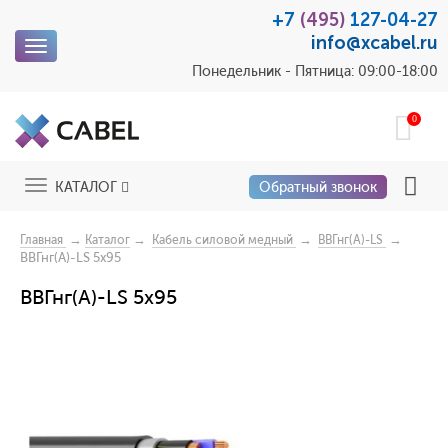
+7
(495)
127-04-27
info@xcabel.ru
Toggle
navigation
Понедельник - Пятница: 09:00-18:00
0
Toggle
КАТАЛОГ
Обратный звонок
navigation
→
→
→
→
Главная
Каталог
Кабель силовой медный
ВВГнг(А)-LS
ВВГнг(А)-LS 5x95
ВВГнг(А)-LS 5x95