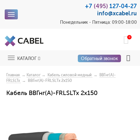
+7
(495)
127-04-27
info@xcabel.ru
Toggle
navigation
Понедельник - Пятница: 09:00-18:00
0
Toggle
КАТАЛОГ
Обратный звонок
navigation
→
→
→
Главная
Каталог
Кабель силовой медный
ВВГнг(А)-
→ ВВГнг(А)-FRLSLTx 2x150
FRLSLTx
Кабель ВВГнг(А)-FRLSLTx 2x150