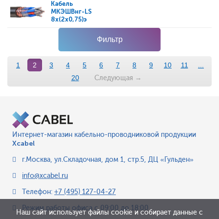
Кабель
МКЭШВнг-LS
8x(2x0,75)э
Фильтр
1
2
3
4
5
6
7
8
9
10
11
...
Следующая
→
20
Интернет-магазин кабельно-проводниковой продукции
Xcabel
г.Москва
,
ул.Складочная, дом 1, стр.5, ДЦ «Гульден»
info@xcabel.ru
Телефон:
+7 (495) 127-04-27
Режим работы офиса
с 09:00 до 18:00
Наш сайт использует файлы cookie и собирает данные с