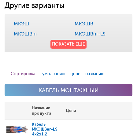
Другие варианты
МКЭШ
МКЭШВ
МКЭШВнг
МКЭШВнг-LS
ПОКАЗАТЬ ЕЩЕ
Сортировка:
умолчанию
цене
названию
КАБЕЛЬ МОНТАЖНЫЙ
Название
Цена
продукта
Кабель
МКЭШВнг-LS
4x2x1,2