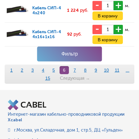
м.
Кабель
СИП-4
1 224
руб.
4x240
м.
Кабель
СИП-4
92
руб.
4x16+1x16
Фильтр
1
2
3
4
5
6
7
8
9
10
11
...
Следующая
→
15
Интернет-магазин кабельно-проводниковой продукции
Xcabel
г.Москва
,
ул.Складочная, дом 1, стр.5, ДЦ «Гульден»