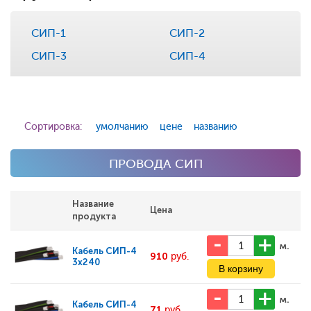
СИП-1
СИП-2
СИП-3
СИП-4
Сортировка:
умолчанию
цене
названию
ПРОВОДА СИП
Название
Цена
продукта
м.
Кабель
СИП-4
910
руб.
3x240
м.
Кабель
СИП-4
71
руб.