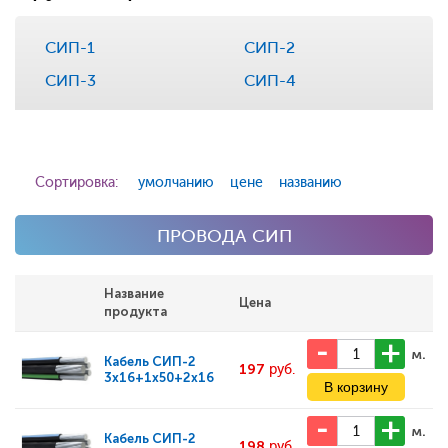
СИП-1
СИП-2
СИП-3
СИП-4
Сортировка:
умолчанию
цене
названию
ПРОВОДА СИП
Название
Цена
продукта
м.
Кабель
СИП-2
197
руб.
3x16+1x50+2x16
м.
Кабель
СИП-2
198
руб.