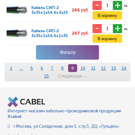
м.
Кабель
СИП-2
266
руб.
3x35+1x54,6+3x25
м.
Кабель
СИП-2
267
руб.
3x35+1x54,6+1x35
Фильтр
1
...
5
6
7
8
9
10
11
12
13
14
Следующая
→
15
Интернет-магазин кабельно-проводниковой продукции
Xcabel
г.Москва
,
ул.Складочная, дом 1, стр.5, ДЦ «Гульден»