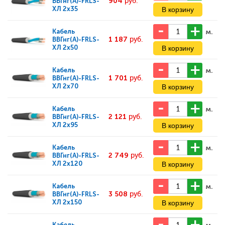
904
руб.
ВВГнг(А)-FRLS-
ХЛ 2x35
м.
Кабель
1 187
руб.
ВВГнг(А)-FRLS-
ХЛ 2x50
м.
Кабель
1 701
руб.
ВВГнг(А)-FRLS-
ХЛ 2x70
м.
Кабель
2 121
руб.
ВВГнг(А)-FRLS-
ХЛ 2x95
м.
Кабель
2 749
руб.
ВВГнг(А)-FRLS-
ХЛ 2x120
м.
Кабель
3 508
руб.
ВВГнг(А)-FRLS-
ХЛ 2x150
Кабель