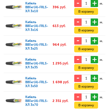
м.
Кабель
396
руб.
ВВГнг(А)-FRLS-
ХЛ 3x10
м.
Кабель
613
руб.
ВВГнг(А)-FRLS-
ХЛ 3x16
м.
Кабель
964
руб.
ВВГнг(А)-FRLS-
ХЛ 3x25
м.
Кабель
1 295
руб.
ВВГнг(А)-FRLS-
ХЛ 3x35
м.
Кабель
1 698
руб.
ВВГнг(А)-FRLS-
ХЛ 3x50
м.
Кабель
2 351
руб.
ВВГнг(А)-FRLS-
ХЛ 3x70