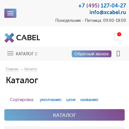
+7
(495)
127-04-27
info@xcabel.ru
Toggle
navigation
Понедельник - Пятница: 09:00-18:00
0
Toggle
КАТАЛОГ
Обратный звонок
navigation
→
Главная
Каталог
Каталог
Сортировка:
умолчанию
цене
названию
КАТАЛОГ