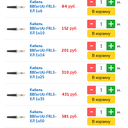
м.
Кабель
84
руб.
ВВГнг(А)-FRLS-
ХЛ 1x6
м.
Кабель
152
руб.
ВВГнг(А)-FRLS-
ХЛ 1x10
м.
Кабель
201
руб.
ВВГнг(А)-FRLS-
ХЛ 1x16
м.
Кабель
310
руб.
ВВГнг(А)-FRLS-
ХЛ 1x25
м.
Кабель
431
руб.
ВВГнг(А)-FRLS-
ХЛ 1x35
м.
Кабель
581
руб.
ВВГнг(А)-FRLS-
ХЛ 1x50