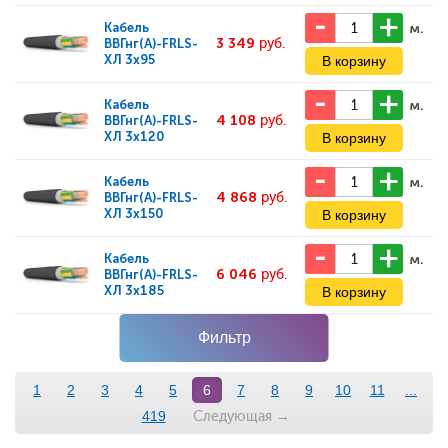
м.
Кабель
3 349
руб.
ВВГнг(А)-FRLS-
ХЛ 3x95
м.
Кабель
4 108
руб.
ВВГнг(А)-FRLS-
ХЛ 3x120
м.
Кабель
4 868
руб.
ВВГнг(А)-FRLS-
ХЛ 3x150
м.
Кабель
6 046
руб.
ВВГнг(А)-FRLS-
ХЛ 3x185
Фильтр
1
2
3
4
5
6
7
8
9
10
11
...
Следующая
→
419