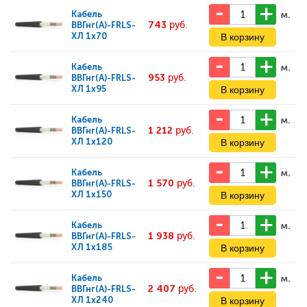
м.
Кабель
743
руб.
ВВГнг(А)-FRLS-
ХЛ 1x70
м.
Кабель
953
руб.
ВВГнг(А)-FRLS-
ХЛ 1x95
м.
Кабель
1 212
руб.
ВВГнг(А)-FRLS-
ХЛ 1x120
м.
Кабель
1 570
руб.
ВВГнг(А)-FRLS-
ХЛ 1x150
м.
Кабель
1 938
руб.
ВВГнг(А)-FRLS-
ХЛ 1x185
м.
Кабель
2 407
руб.
ВВГнг(А)-FRLS-
ХЛ 1x240